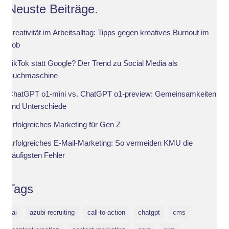
Neuste Beiträge.
Kreativität im Arbeitsalltag: Tipps gegen kreatives Burnout im
Job
TikTok statt Google? Der Trend zu Social Media als
Suchmaschine
ChatGPT o1-mini vs. ChatGPT o1-preview: Gemeinsamkeiten
und Unterschiede
Erfolgreiches Marketing für Gen Z
Erfolgreiches E-Mail-Marketing: So vermeiden KMU die
häufigsten Fehler
Tags
ai
azubi-recruiting
call-to-action
chatgpt
cms