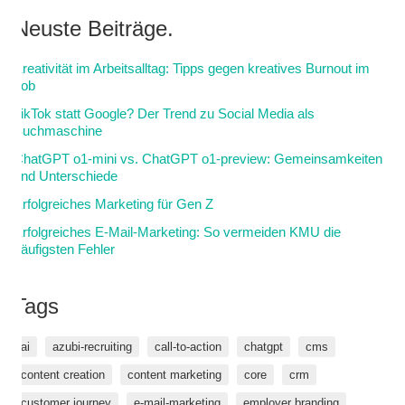
Neuste Beiträge.
Kreativität im Arbeitsalltag: Tipps gegen kreatives Burnout im
Job
TikTok statt Google? Der Trend zu Social Media als
Suchmaschine
ChatGPT o1-mini vs. ChatGPT o1-preview: Gemeinsamkeiten
und Unterschiede
Erfolgreiches Marketing für Gen Z
Erfolgreiches E-Mail-Marketing: So vermeiden KMU die
häufigsten Fehler
Tags
ai
azubi-recruiting
call-to-action
chatgpt
cms
content creation
content marketing
core
crm
customer journey
e-mail-marketing
employer branding